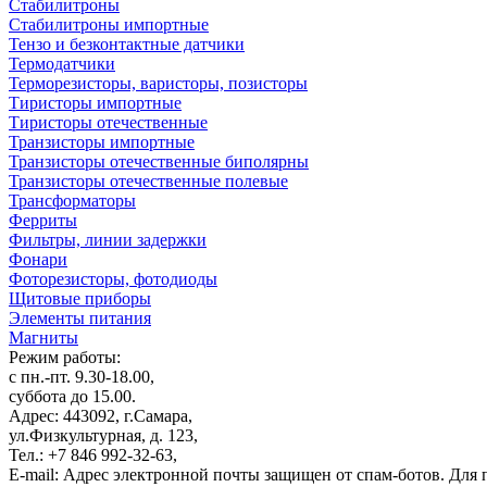
Стабилитроны
Стабилитроны импортные
Тензо и безконтактные датчики
Термодатчики
Терморезисторы, варисторы, позисторы
Тиристоры импортные
Тиристоры отечественные
Транзисторы импортные
Транзисторы отечественные биполярны
Транзисторы отечественные полевые
Трансформаторы
Ферриты
Фильтры, линии задержки
Фонари
Фоторезисторы, фотодиоды
Щитовые приборы
Элементы питания
Магниты
Режим работы:
с пн.-пт. 9.30-18.00,
суббота до 15.00.
Адрес: 443092, г.Самара,
ул.Физкультурная, д. 123,
Тел.: +7 846 992-32-63,
E-mail:
Адрес электронной почты защищен от спам-ботов. Для пр