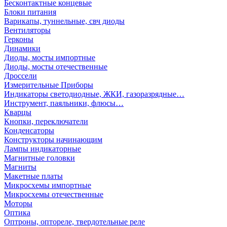
Бесконтактные концевые
Блоки питания
Варикапы, туннельные, свч диоды
Вентиляторы
Герконы
Динамики
Диоды, мосты импортные
Диоды, мосты отечественные
Дроссели
Измерительные Приборы
Индикаторы светодиодные, ЖКИ, газоразрядные…
Инструмент, паяльники, флюсы…
Кварцы
Кнопки, переключатели
Конденсаторы
Конструкторы начинающим
Лампы индикаторные
Магнитные головки
Магниты
Макетные платы
Микросхемы импортные
Микросхемы отечественные
Моторы
Оптика
Оптроны, оптореле, твердотельные реле