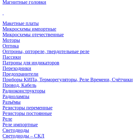
Магнитные головки
Макетные платы
Микросхемы импортные
Микросхемы отечественные
Моторы
Оптика
Оптроны, оптореле, твердотельные реле
Пассики
Патроны для индикаторов
Переходники
Предохранители
Приборы КИПа, Терморегуляторы, Реле Времени, Счётчики
Провод, Кабель
Радиоконструкторы
Радиолампы
Разъёмы
Резисторы переменные
Резисторы постоянные
Реле
Реле импортные
Светодиоды
Светодиоды – СКЛ