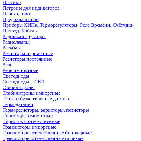
Пассики
Патроны для индикаторов
Переходники
Предохранители
Приборы КИПа, Терморегуляторы, Реле Времени, Счётчики
Провод, Кабель
Радиоконструкторы
Радиолампы
Разъёмы
Резисторы переменные
Резисторы постоянные
Реле
Реле импортные
Светодиоды
Светодиоды – СКЛ
Стабилитроны
Стабилитроны импортные
Тензо и безконтактные датчики
Термодатчики
Терморезисторы, варисторы, позисторы
Тиристоры импортные
Тиристоры отечественные
Транзисторы импортные
Транзисторы отечественные биполярные
Транзисторы отечественные полевые