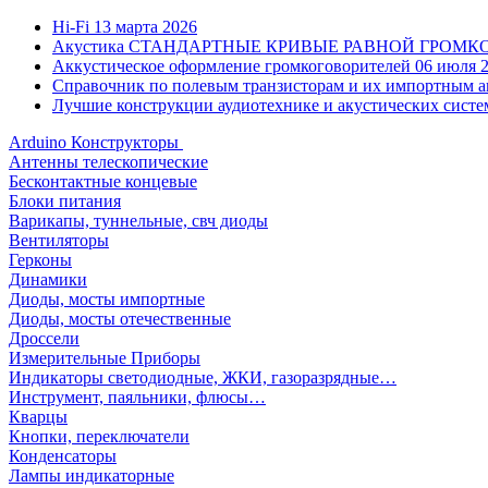
Hi-Fi
13 марта 2026
Акустика СТАНДАРТНЫЕ КРИВЫЕ РАВНОЙ ГРОМ
Аккустическое оформление громкоговорителей
06 июля 
Справочник по полевым транзисторам и их импортным 
Лучшие конструкции аудиотехнике и акустических сис
Arduino Конструкторы
Антенны телескопические
Бесконтактные концевые
Блоки питания
Варикапы, туннельные, свч диоды
Вентиляторы
Герконы
Динамики
Диоды, мосты импортные
Диоды, мосты отечественные
Дроссели
Измерительные Приборы
Индикаторы светодиодные, ЖКИ, газоразрядные…
Инструмент, паяльники, флюсы…
Кварцы
Кнопки, переключатели
Конденсаторы
Лампы индикаторные